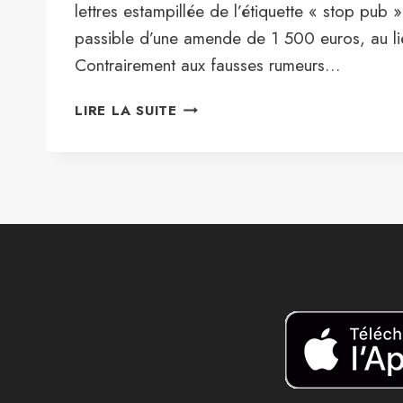
lettres estampillée de l’étiquette « stop pub 
passible d’une amende de 1 500 euros, au l
Contrairement aux fausses rumeurs…
LOI
LIRE LA SUITE
ANTI-
GASPILLAGE
:
COMMENT
S’ADAPTER
À
L’INTERDICTION
DES
FLYERS
IMMOBILIERS