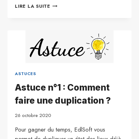
ASTUCE
LIRE LA SUITE
N°2
:
COMMENT
COPIER
DES
CHAMPS
D’UNE
PIÈCE
À
ASTUCES
UNE
Astuce n°1 : Comment
AUTRE
?
faire une duplication ?
26 octobre 2020
Pour gagner du temps, EdlSoft vous
permet de dupliquer un état des lieux déjà