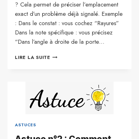
? Cela permet de préciser l’emplacement
exact d’un problème déjà signalé. Exemple
: Dans le constat : vous cochez “Rayures”
Dans la note spécifique : vous précisez
“Dans l’angle à droite de la porte…
ASTUCE
LIRE LA SUITE
N°5
:
OÙ
RÉDIGER
UNE
NOTE
SPÉCIFIQUE
POUR
UN
ASTUCES
ÉLÉMENT/
Astuce n°2 : Comment
ÉQUIPEMENT