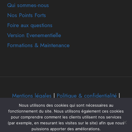
Qui sommes-nous
Nos Points Forts
Foire aux questions
Version Evenementielle
Formations & Maintenance
Mentions légales
|
Politique & confidentialité
|
Nous utilisons des cookies qui sont nécessaires au
© 2026 EdlSoft - Application logiciel état des
fonctionnement du site. Nous utilisons également ces cookies
pour comprendre comment les clients utilisent nos services
lieux sur tablette - Thème WordPress par
(par exemple, en mesurant les visites sur le site) afin que nous
Kadence WP
puissions apporter des améliorations.