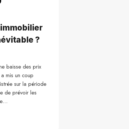
’immobilier
névitable ?
ne baisse des prix
s a mis un coup
istrée sur la période
le de prévoir les
 de…