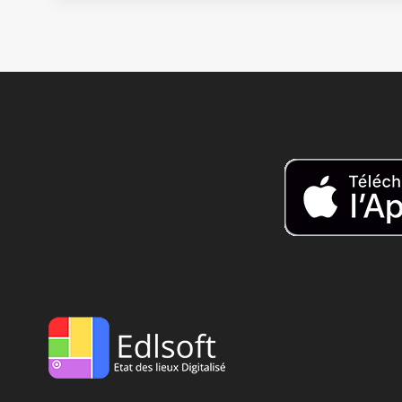
LE
MARCHÉ
DE
L’IMMOBILIER
VERS
UNE
BAISSE
DES
PRIX
INÉVITABLE
?