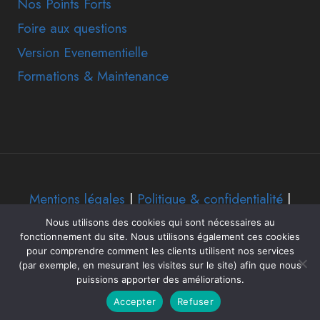
Nos Points Forts
Foire aux questions
Version Evenementielle
Formations & Maintenance
Mentions légales
|
Politique & confidentialité
|
Nous utilisons des cookies qui sont nécessaires au
© 2026 EdlSoft - Application logiciel état des
fonctionnement du site. Nous utilisons également ces cookies
pour comprendre comment les clients utilisent nos services
lieux sur tablette - Thème WordPress par
(par exemple, en mesurant les visites sur le site) afin que nous
Kadence WP
puissions apporter des améliorations.
Accepter
Refuser