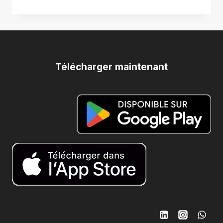
N°5
:
OÙ
RÉDIGER
UNE
NOTE
Télécharger maintenant
SPÉCIFIQUE
POUR
UN
ÉLÉMENT/
ÉQUIPEMENT
?